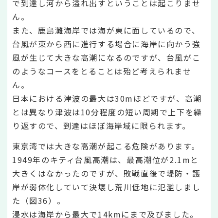
で到達し河から溢れ出すということは起こりませ
ん。
また、鹿島灘海岸では海が東に面しているので、
台風が東から西に進行する場合に海岸に向かう強
風が生じて大きな高潮になるのですが、台風がこ
のようなコースをとることは殆ど考えられませ
ん。
日本における津波の最大は30mほどですが、高潮
とは異なり津波は10分程度の短い周期で上下を繰
り返すので、到達はほぼ海岸域に限られます。
東京湾では大きな高潮が起こる危険があります。
1949年のキティ台風高潮は、最高潮位が2.1mと
大きくはなかったのですが、敗戦直後で堤防・護
岸が弱体化していて決壊し荒川低地に氾濫しまし
た（図36）。
浸水は海岸から最大で14kmにまで及びました。