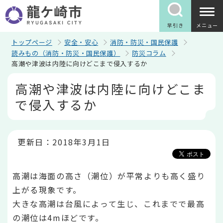
こ
の
ペ
早引き
メニュー
ー
ジ
トップページ
安全・安心
消防・防災・国民保護
の
読みもの（消防・防災・国民保護）
防災コラム
先
高潮や津波は内陸に向けどこまで侵入するか
頭
で
本
高潮や津波は内陸に向けどこま
す
文
こ
で侵入するか
こ
か
ら
更新日：2018年3月1日
高潮は海面の高さ（潮位）が平常よりも高く盛り
上がる現象です。
大きな高潮は台風によって生じ、これまでで最高
の潮位は4mほどです。