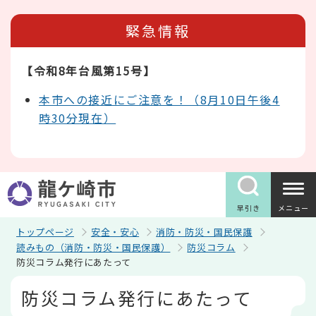
こ
の
緊急情報
ペ
ー
ジ
【令和8年台風第15号】
の
先
頭
本市への接近にご注意を！（8月10日午後4
で
時30分現在）
す
早引き
メニュー
トップページ
安全・安心
消防・防災・国民保護
読みもの（消防・防災・国民保護）
防災コラム
防災コラム発行にあたって
本
防災コラム発行にあたって
文
こ