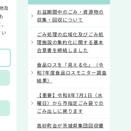
物及
お盆期間中のごみ・資源物の
も
収集・回収について
に、
てい
ごみ処理の広域化及びごみ処
理施設の集約化に関する基本
合意書を締結しました
食品ロスを「見える化」（令
和7年度食品ロスモニター調査
結果）
【重要】令和8年7月1日（水
曜日）から市指定ごみ袋での
ごみ出しに戻ります
高砂町会が茨城県集団回収優