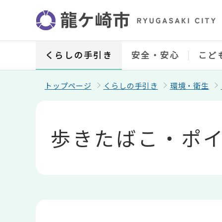
こ
の
ペ
ー
ジ
の
くらしの手引き
安全・安心
こど
先
頭
で
トップページ
くらしの手引き
環境・衛生
す
本
文
こ
歩きたばこ・ポ
こ
か
ら