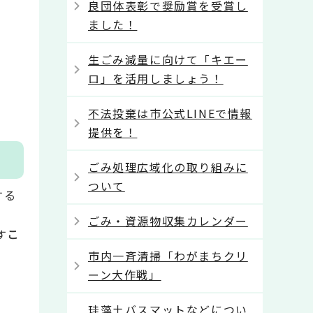
良団体表彰で奨励賞を受賞し
ました！
生ごみ減量に向けて「キエー
ロ」を活用しましょう！
不法投棄は市公式LINEで情報
提供を！
ごみ処理広域化の取り組みに
ついて
する
ごみ・資源物収集カレンダー
す
こ
市内一斉清掃「わがまちクリ
ーン大作戦」
珪藻土バスマットなどについ