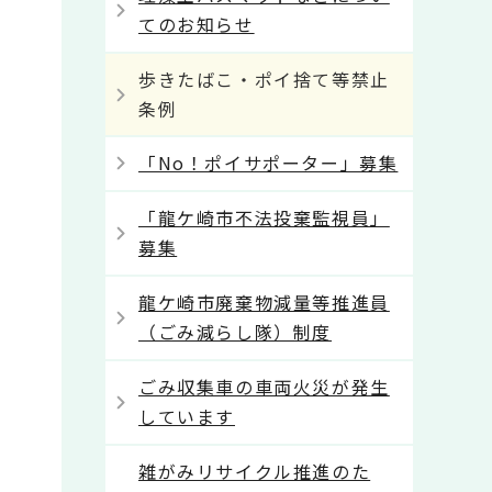
てのお知らせ
歩きたばこ・ポイ捨て等禁止
条例
「No！ポイサポーター」募集
「龍ケ崎市不法投棄監視員」
募集
龍ケ崎市廃棄物減量等推進員
（ごみ減らし隊）制度
ごみ収集車の車両火災が発生
しています
雑がみリサイクル推進のた