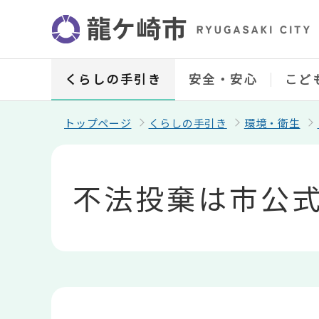
こ
の
ペ
ー
ジ
の
くらしの手引き
安全・安心
こど
先
頭
で
トップページ
くらしの手引き
環境・衛生
す
本
文
こ
不法投棄は市公式
こ
か
ら