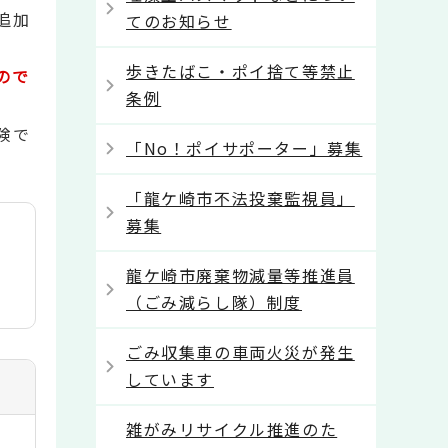
追加
てのお知らせ
歩きたばこ・ポイ捨て等禁止
ので
条例
険で
「No！ポイサポーター」募集
「龍ケ崎市不法投棄監視員」
募集
龍ケ崎市廃棄物減量等推進員
（ごみ減らし隊）制度
ごみ収集車の車両火災が発生
しています
雑がみリサイクル推進のた