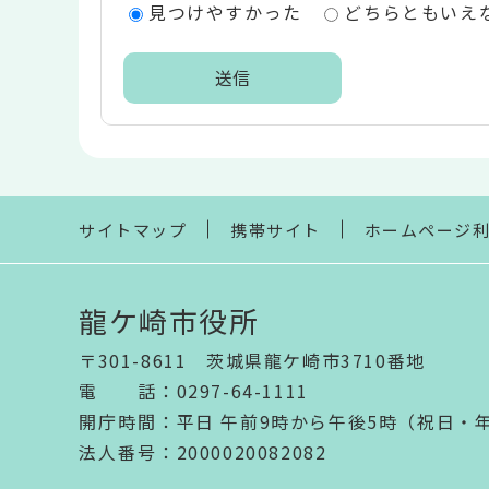
見つけやすかった
どちらともいえ
リ
ア
本
文
こ
こ
ま
サイトマップ
携帯サイト
ホームページ
で
龍ケ崎市役所
〒301-8611 茨城県龍ケ崎市3710番地
電話
：
0297-64-1111
開庁時間
：
平日 午前9時から午後5時（祝日・
法人番号
：2000020082082