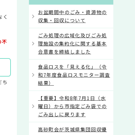
。
お盆期間中のごみ・資源物の
なく
収集・回収について
ごみ処理の広域化及びごみ処
の不
理施設の集約化に関する基本
合意書を締結しました
食品ロスを「見える化」（令
和7年度食品ロスモニター調査
だち
結果）
【重要】令和8年7月1日（水
曜日）から市指定ごみ袋での
ごみ出しに戻ります
高砂町会が茨城県集団回収優