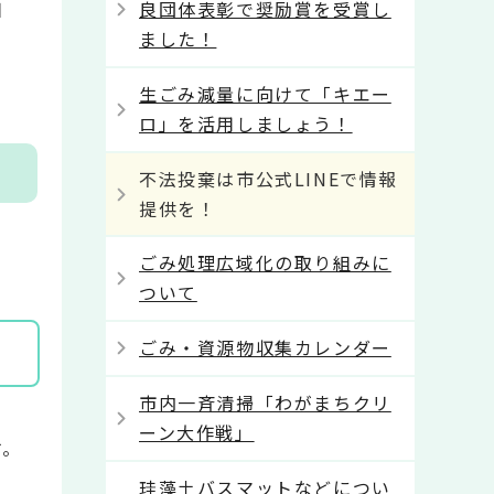
日
良団体表彰で奨励賞を受賞し
ました！
生ごみ減量に向けて「キエー
ロ」を活用しましょう！
不法投棄は市公式LINEで情報
提供を！
ごみ処理広域化の取り組みに
ついて
ごみ・資源物収集カレンダー
市内一斉清掃「わがまちクリ
ーン大作戦」
す。
珪藻土バスマットなどについ