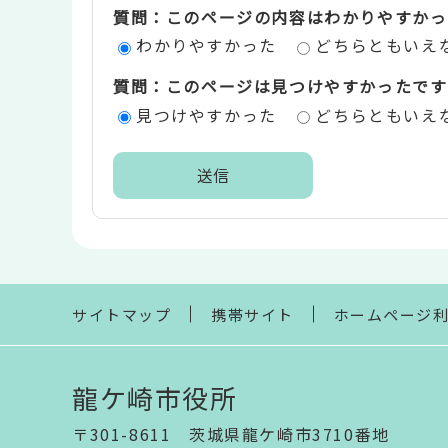
質問：このページの内容はわかりやすかっ
評
わかりやすかった
どちらともいえ
価
質問：このページは見つけやすかったです
エ
見つけやすかった
どちらともいえ
リ
ア
本
文
こ
こ
ま
サイトマップ
携帯サイト
ホームページ
で
龍ケ崎市役所
〒301-8611 茨城県龍ケ崎市3710番地