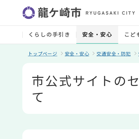
こ
の
ペ
ー
ジ
の
くらしの手引き
安全・安心
こど
先
頭
で
トップページ
安全・安心
交通安全・防犯
す
本
文
市公式サイトの
こ
こ
か
て
ら