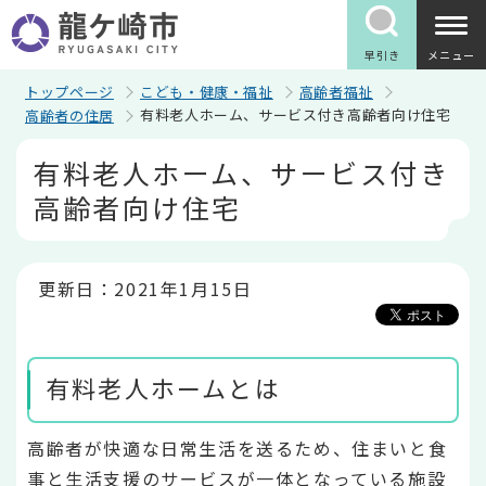
こ
の
ペ
早引き
メニュー
ー
ジ
トップページ
こども・健康・福祉
高齢者福祉
の
有料老人ホーム、サービス付き高齢者向け住宅
高齢者の住居
先
頭
本
有料老人ホーム、サービス付き
で
文
す
こ
高齢者向け住宅
こ
か
ら
更新日：2021年1月15日
有料老人ホームとは
高齢者が快適な日常生活を送るため、住まいと食
事と生活支援のサービスが一体となっている施設