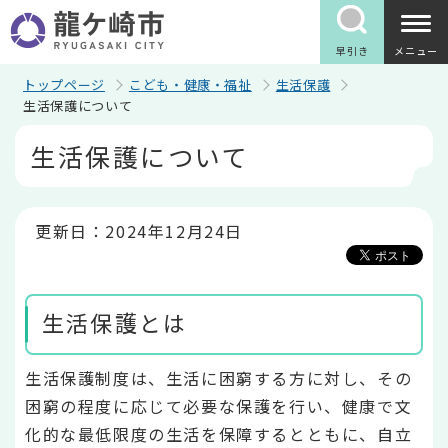
こ
の
ペ
早引き
メニュー
ー
ジ
トップページ
こども・健康・福祉
生活保護
の
生活保護について
先
本
頭
生活保護について
文
で
こ
す
こ
か
ら
更新日：2024年12月24日
生活保護とは
生活保護制度は、生活に困窮する方に対し、その
困窮の程度に応じて必要な保護を行い、健康で文
化的な最低限度の生活を保障するとともに、自立