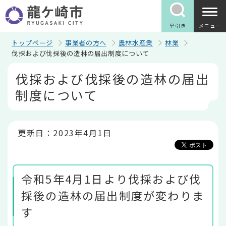
こ
の
ペ
早引き
メニュー
ー
ジ
トップページ
事業者の方へ
農林水産業
林業
の
伐採および伐採後の造林の届出制度について
先
本
頭
伐採および伐採後の造林の届出
文
で
こ
す
制度について
こ
か
ら
更新日：2023年4月1日
令和5年4月1日より伐採および伐
採後の造林の届出制度が変わりま
す