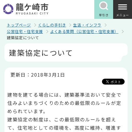
こ
の
ペ
早引き
メニュー
ー
ジ
トップページ
くらしの手引き
生活・インフラ
の
公営住宅・住宅支援
よくある質問（公営住宅・住宅支援）
先
建築協定について
頭
で
本
建築協定について
す
文
こ
こ
か
ら
更新日：2018年3月1日
建物を建てる場合には、建築基準法おいて安全で
住みよいまちづくりのための最低限のルールが定
められています。
建築協定の制度は、この最低限のルールを超え
て、住宅地としての環境を、高度に維持、増進す