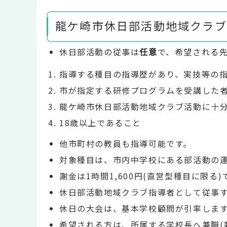
龍ケ崎市休日部活動地域クラブ
休日部活動の従事は
任意
で、希望される
指導する種目の指導歴があり、実技等の
市が指定する研修プログラムを受講した
龍ケ崎市休日部活動地域クラブ活動に十
18歳以上であること
他市町村の教員も指導可能です。
対象種目は、市内中学校にある部活動の
謝金は1時間1,600円(直営型種目に限る
休日部活動地域クラブ指導者として従事
休日の大会は、基本学校顧問が引率しま
希望される方は、所属する学校長へ兼職(