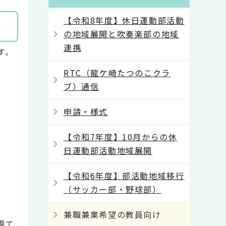
【令和8年度】休日運動部活動
の地域展開と吹奏楽部の地域
連携
す。
RTC（龍ケ崎たつのこクラ
ブ）通信
申請・様式
【令和7年度】10月からの休
日運動部活動地域展開
【令和6年度】部活動地域移行
（サッカー部・野球部）
兼職兼業希望の教員向け
得て