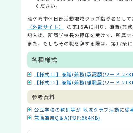
ください。
龍ケ崎市休日部活動地域クラブ指導者として
（外部サイト）
の第16条に則り、兼職(兼務
記入後、所属学校長の押印を受けて、所属す
また、もしもその職を辞する際は、第17条に則
各種様式
【様式11】兼職(兼務)承認願(ワード:23K
【様式12】兼職(兼務)離職届(ワード:21K
参考資料
公立学校の教師等が 地域クラブ活動に従事する
兼職兼業Q＆A(PDF:664KB)