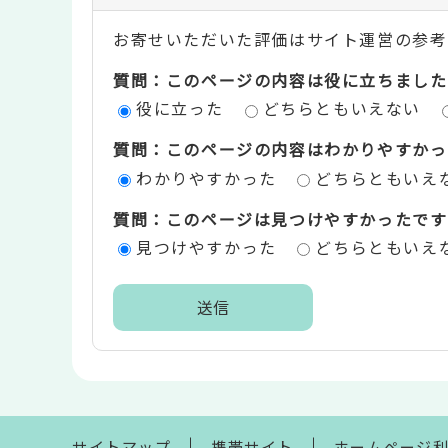
ン
お寄せいただいた評価はサイト運営の参考
テ
質問：このページの内容は役に立ちました
ン
役に立った
どちらともいえない
ツ
質問：このページの内容はわかりやすかっ
評
わかりやすかった
どちらともいえ
価
質問：このページは見つけやすかったです
エ
見つけやすかった
どちらともいえ
リ
ア
本
文
こ
こ
ま
サイトマップ
携帯サイト
ホームページ