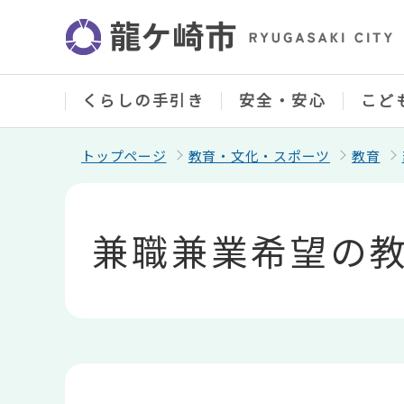
こ
の
ペ
ー
ジ
の
くらしの手引き
安全・安心
こど
先
頭
で
トップページ
教育・文化・スポーツ
教育
す
本
文
こ
兼職兼業希望の
こ
か
ら