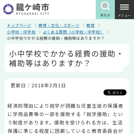
こ
の
ペ
早引き
メニュー
ー
ジ
トップページ
教育・文化・スポーツ
教育
の
小学校・中学校
よくある質問（小学校・中学校）
先
小中学校でかかる経費の援助・補助等はありますか？
頭
で
本
小中学校でかかる経費の援助・
す
文
こ
補助等はありますか？
こ
か
ら
更新日：2018年3月1日
経済的理由により就学が困難な児童生徒の保護者
に学用品費等の一部を援助する「就学援助」とい
う制度があります。援助を受けられる方は、生活
保護に準じる程度に困窮していると教育委員会が