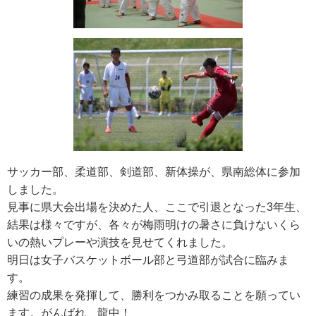
サッカー部、柔道部、剣道部、新体操が、県南総体に参加
しました。
見事に県大会出場を決めた人、ここで引退となった3年生、
結果は様々ですが、各々が梅雨明けの暑さに負けないくら
いの熱いプレーや演技を見せてくれました。
明日は女子バスケットボール部と弓道部が試合に臨みま
す。
練習の成果を発揮して、勝利をつかみ取ることを願ってい
ます。がんばれ、龍中！