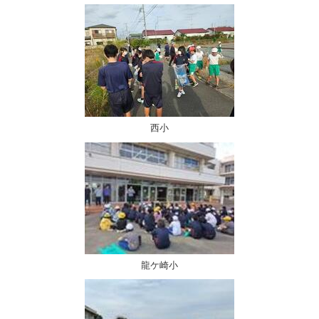
西小
龍ケ崎小