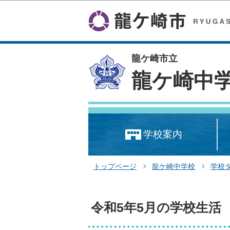
龍ケ崎市立
龍ケ崎中
学校案内
トップページ
龍ケ崎中学校
学校
令和5年5月の学校生活