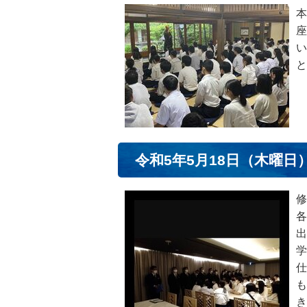
本
座
い
と
令和5年5月18日（木曜日
修
各
出
学
仕
も
き