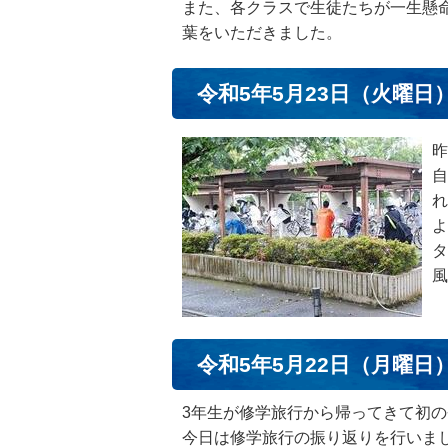
また、各クラスで生徒たちが一生懸
葉をいただきました。
令和5年5月23日（火曜日
昨
自
れ
よ
タ
風
令和5年5月22日（月曜日
3年生が修学旅行から帰ってきて初
今日は修学旅行の振り返りを行いま