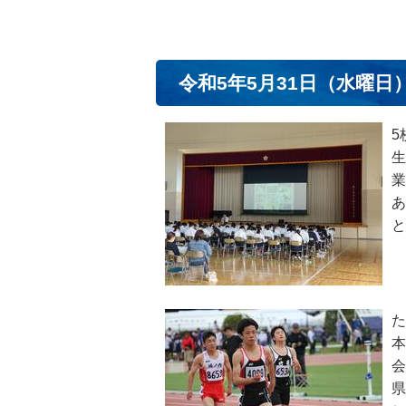
令和5年5月31日（水曜日
5
生
業
あ
と
た
本
会
県