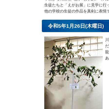
生徒たちと「えがお展」に見学に行
他の学校の生徒の作品を真剣に表情
令和5年1月26日(木曜日)
川
だ
龍
あ