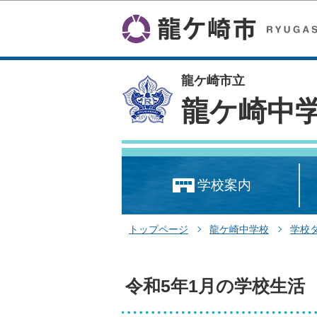
龍ケ崎市立
龍ケ崎中
学校案内
トップページ
龍ケ崎中学校
学校
令和5年1月の学校生活