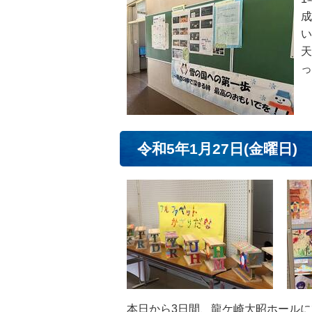
成
い
天
っ
令和5年1月27日(金曜日)
本日から3日間、龍ケ崎大昭ホール