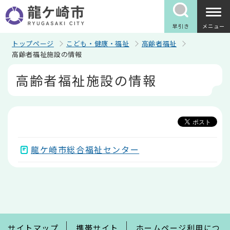
こ
の
ペ
早引き
メニュー
ー
ジ
トップページ
こども・健康・福祉
高齢者福祉
の
高齢者福祉施設の情報
先
本
頭
高齢者福祉施設の情報
文
で
こ
す
こ
か
ら
龍ケ崎市総合福祉センター
本
文
こ
こ
ま
で
サイトマップ
携帯サイト
ホームページ利用につ