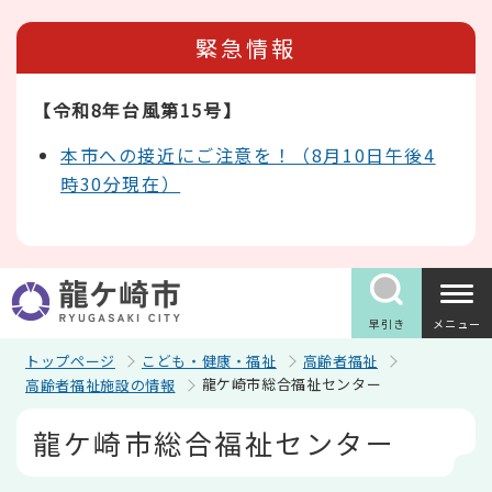
こ
の
緊急情報
ペ
ー
ジ
【令和8年台風第15号】
の
先
頭
本市への接近にご注意を！（8月10日午後4
で
時30分現在）
す
早引き
メニュー
トップページ
こども・健康・福祉
高齢者福祉
龍ケ崎市総合福祉センター
高齢者福祉施設の情報
本
龍ケ崎市総合福祉センター
文
こ
こ