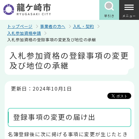
こ
の
ペ
早引き
メニュー
ー
ジ
トップページ
事業者の方へ
入札・契約
の
入札参加資格申請
先
入札参加資格の登録事項の変更及び地位の承継
頭
で
本
入札参加資格の登録事項の変更
す
文
こ
及び地位の承継
こ
か
ら
更新日：2024年10月1日
登録事項の変更の届け出
名簿登録後に次に掲げる事項に変更が生じたとき