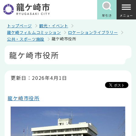
こ
の
ペ
早引き
メニュー
ー
ジ
トップページ
観光・イベント
の
龍ケ崎フィルムコミッション
ロケーションライブラリー
先
龍ケ崎市役所
公共・スポーツ施設
頭
で
本
す
龍ケ崎市役所
文
こ
こ
か
ら
更新日：2026年4月1日
龍ケ崎市役所