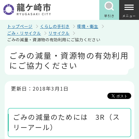
こ
の
ペ
早引き
メニュー
ー
ジ
トップページ
くらしの手引き
環境・衛生
の
ごみ・リサイクル
リサイクル
先
ごみの減量・資源物の有効利用にご協力ください
頭
で
本
ごみの減量・資源物の有効利用
す
文
こ
にご協力ください
こ
か
ら
更新日：2018年3月1日
ごみの減量のためには 3R（ス
リーアール）