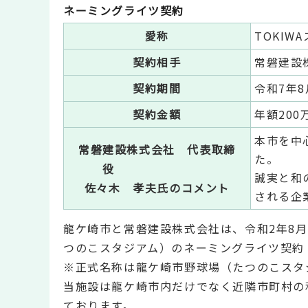
ネーミングライツ契約
愛称
TOKIW
契約相手
常磐建設
契約期間
令和7年8
契約金額
年額20
本市を中
常磐建設株式会社 代表取締
た。
役
誠実と和
佐々木 孝夫氏のコメント
される企
龍ケ崎市と常磐建設株式会社は、令和2年8月
つのこスタジアム）のネーミングライツ契約（
※正式名称は龍ケ崎市野球場（たつのこスタ
当施設は龍ケ崎市内だけでなく近隣市町村の
ております。