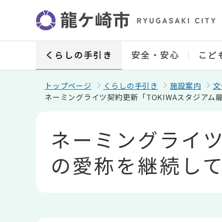
こ
の
ペ
ー
ジ
の
くらしの手引き
安全・安心
こど
先
頭
で
トップページ
くらしの手引き
施設案内
文
す
ネーミングライツ契約更新「TOKIWAスタジア
本
文
ネーミングライツ
こ
こ
か
の愛称を継続し
ら