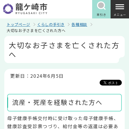
こ
の
ペ
早引き
メニュー
ー
ジ
トップページ
くらしの手引き
各種相談
の
大切なお子さまを亡くされた方へ
先
本
頭
大切なお子さまを亡くされた方
文
で
こ
す
へ
こ
か
ら
更新日：2024年6月5日
流産・死産を経験された方へ
母子健康手帳交付時に受け取った母子健康手帳、
健康診査受診票つづり、給付金等の返還は必要あ