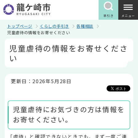
こ
の
ペ
早引き
メニュー
ー
ジ
トップページ
くらしの手引き
各種相談
の
児童虐待の情報をお寄せください
先
本
頭
児童虐待の情報をお寄せくださ
文
で
こ
す
い
こ
か
ら
更新日：2026年5月28日
児童虐待にお気づきの方は情報を
お寄せください。
「虐待」と確認できないときでも、まず一度ご連