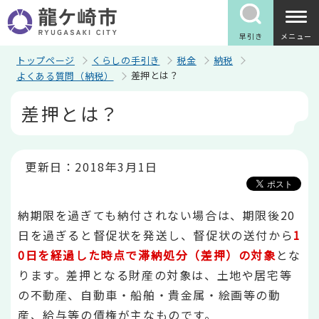
こ
の
ペ
早引き
メニュー
ー
ジ
トップページ
くらしの手引き
税金
納税
の
差押とは？
よくある質問（納税）
先
頭
本
差押とは？
で
文
す
こ
こ
か
ら
更新日：2018年3月1日
納期限を過ぎても納付されない場合は、期限後20
日を過ぎると督促状を発送し、督促状の送付から
1
0日を経過した時点で滞納処分（差押）の対象
とな
ります。差押となる財産の対象は、土地や居宅等
の不動産、自動車・船舶・貴金属・絵画等の動
産、給与等の債権が主なものです。