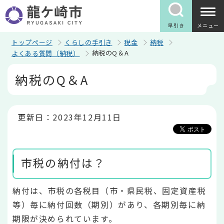
こ
の
ペ
早引き
メニュー
ー
ジ
トップページ
くらしの手引き
税金
納税
の
納税のQ＆A
よくある質問（納税）
先
頭
本
納税のQ＆A
で
文
す
こ
こ
か
ら
更新日：2023年12月11日
市税の納付は？
納付は、市税の各税目（市・県民税、固定資産税
等）毎に納付回数（期別）があり、各期別毎に納
期限が決められています。