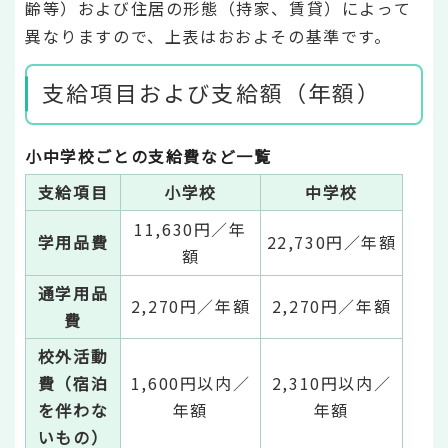
齢等）および住居の形態（持家、賃貸）によって
異なりますので、上表はおおよその基準です。
支給項目および支給額（年額）
小中学校ごとの支給費など一覧
支給項目
小学校
中学校
11,630円／年
学用品費
22,730円／年額
額
通学用品
2,270円／年額
2,270円／年額
費
校外活動
費（宿泊
1,600円以内／
2,310円以内／
を伴わな
年額
年額
いもの）