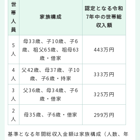
世
認定となる令和
帯
家族構成
7年中の世帯総
人
収入額
員
母33歳、子10歳、子6
5
歳、祖父65歳、祖母63
443万円
人
歳・借家
4
父42歳、母37歳、子10
333万円
人
歳、子6歳・持家
3
父36歳、母34歳、子6
325万円
人
歳・借家
2
母35歳、子6歳・借家
299万円
人
基準となる年間総収入金額は家族構成（人数、年