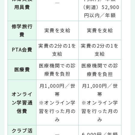
―
用具費
（剣道）52,900
円以内／年額
修学旅行
実費を支給
実費を支給
費
実費の2分の1を
実費の2分の1を
PTA会費
支給
支給
医療機関での診
医療機関での診
医療費
療費を負担
療費を負担
月1,000円／世
月1,000円／世
オンライ
帯
帯
ン学習通
※オンライン学
※オンライン学
信費
習を行った月の
習を行った月の
み
み
クラブ活
―
6,000円／年額