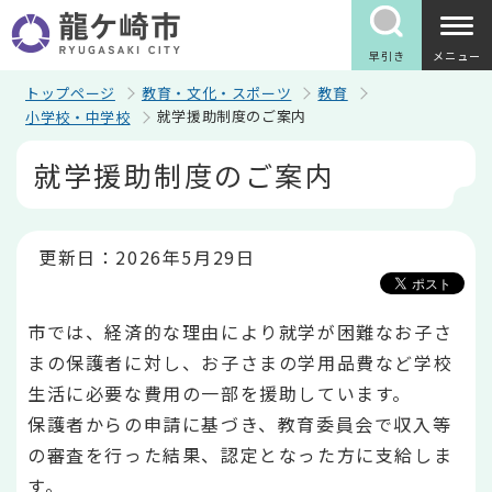
こ
の
ペ
早引き
メニュー
ー
ジ
トップページ
教育・文化・スポーツ
教育
の
就学援助制度のご案内
小学校・中学校
先
頭
本
就学援助制度のご案内
で
文
す
こ
こ
か
ら
更新日：2026年5月29日
市では、経済的な理由により就学が困難なお子さ
まの保護者に対し、お子さまの学用品費など学校
生活に必要な費用の一部を援助しています。
保護者からの申請に基づき、教育委員会で収入等
の審査を行った結果、認定となった方に支給しま
す。