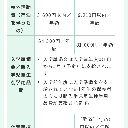
校外活動
費（宿泊
3,690円以内／
6,210円以内／
を伴うも
年額
年額
の）
64,300円／年
81,000円／年額
額
入学準備
入学準備金は入学前年度の1月
から2月（予定）に支給されま
金／新入
す。
学児童生
入学前年度に入学準備金を支
徒学用品
給されていない1年生の保護者
費
の方には新入学児童生徒学用
品費が支給されます。
（柔道）7,650
体育実技
円以内／年額