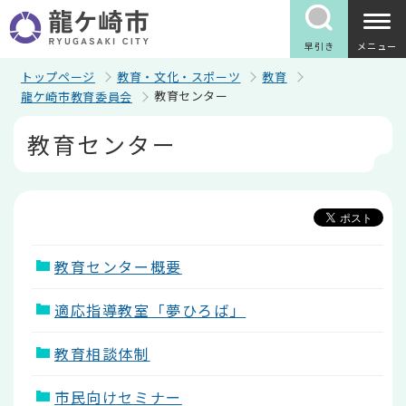
こ
の
ペ
早引き
メニュー
ー
ジ
トップページ
教育・文化・スポーツ
教育
の
教育センター
龍ケ崎市教育委員会
先
頭
本
教育センター
で
文
す
こ
こ
か
ら
教育センター概要
適応指導教室「夢ひろば」
教育相談体制
市民向けセミナー