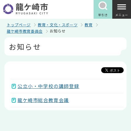
こ
の
ペ
早引き
メニュー
ー
ジ
トップページ
教育・文化・スポーツ
教育
の
お知らせ
龍ケ崎市教育委員会
先
頭
本
お知らせ
で
文
す
こ
こ
か
ら
公立小・中学校の講師登録
龍ケ崎市総合教育会議
本
文
こ
こ