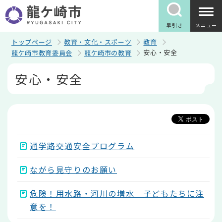
こ
の
ペ
早引き
メニュー
ー
ジ
トップページ
教育・文化・スポーツ
教育
の
安心・安全
龍ケ崎市教育委員会
龍ケ崎市の教育
先
頭
本
安心・安全
で
文
す
こ
こ
か
ら
通学路交通安全プログラム
ながら見守りのお願い
危険！用水路・河川の増水 子どもたちに注
意を！