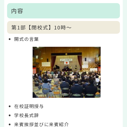
内容
第1部【閉校式】10時～
開式の言葉
在校証明授与
学校長式辞
来賓挨拶並びに来賓紹介