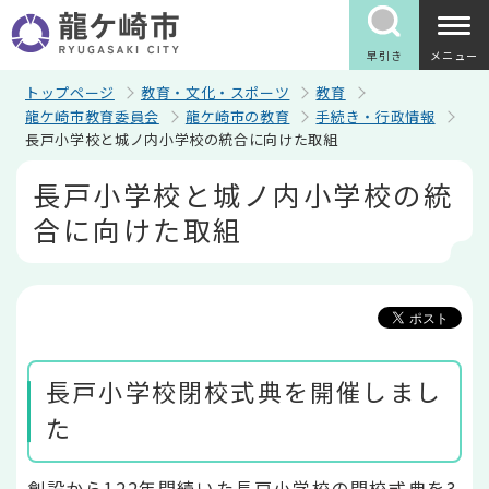
こ
の
ペ
早引き
メニュー
ー
ジ
トップページ
教育・文化・スポーツ
教育
の
龍ケ崎市教育委員会
龍ケ崎市の教育
手続き・行政情報
先
長戸小学校と城ノ内小学校の統合に向けた取組
頭
で
本
長戸小学校と城ノ内小学校の統
す
文
こ
合に向けた取組
こ
か
ら
長戸小学校閉校式典を開催しまし
た
創設から122年間続いた長戸小学校の閉校式典を3