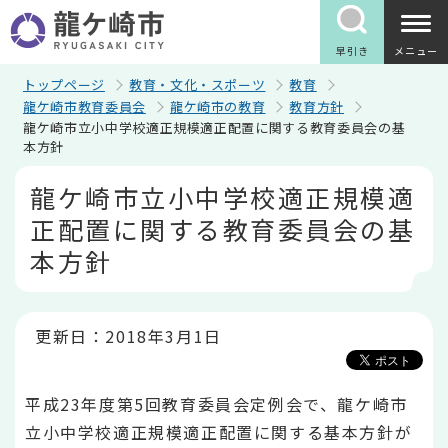
こ
の
ペ
早引き
メニュー
ー
ジ
トップページ
教育・文化・スポーツ
教育
の
龍ケ崎市教育委員会
龍ケ崎市の教育
教育方針
先
龍ケ崎市立小中学校適正規模適正配置に関する教育委員会の基
頭
本方針
で
す
本
龍ケ崎市立小中学校適正規模適
文
こ
正配置に関する教育委員会の基
こ
か
本方針
ら
更新日：2018年3月1日
平成23年度第5回教育委員会定例会で、龍ケ崎市
立小中学校適正規模適正配置に関する基本方針が