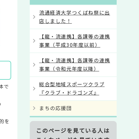
流通経済大学つくばね祭に出
店しました！
【龍・流連携】各課等の連携
事業（平成30年度以前）
【龍・流連携】各課等の連携
事業（令和元年度以降）
総合型地域スポーツクラブ
体で
『クラブ・ドラゴンズ』
め
まちの応援団
的を
このページを見ている人は