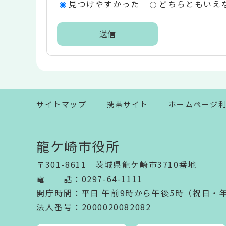
見つけやすかった
どちらともいえ
リ
ア
本
文
こ
こ
ま
サイトマップ
携帯サイト
ホームページ
で
龍ケ崎市役所
〒301-8611 茨城県龍ケ崎市3710番地
電話
：
0297-64-1111
開庁時間
：
平日 午前9時から午後5時（祝日・
法人番号
：2000020082082