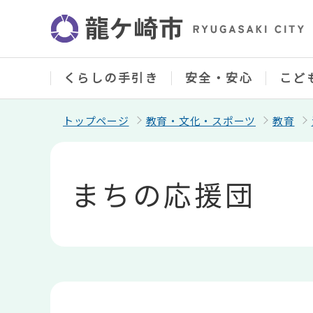
こ
の
ペ
ー
ジ
の
くらしの手引き
安全・安心
こど
先
頭
で
トップページ
教育・文化・スポーツ
教育
す
本
文
こ
まちの応援団
こ
か
ら