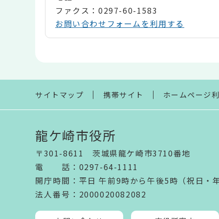
ファクス：0297-60-1583
お問い合わせフォームを利用する
本
文
こ
こ
ま
サイトマップ
携帯サイト
ホームページ
で
龍ケ崎市役所
〒301-8611 茨城県龍ケ崎市3710番地
電話
：
0297-64-1111
開庁時間
：
平日 午前9時から午後5時（祝日・
法人番号
：2000020082082