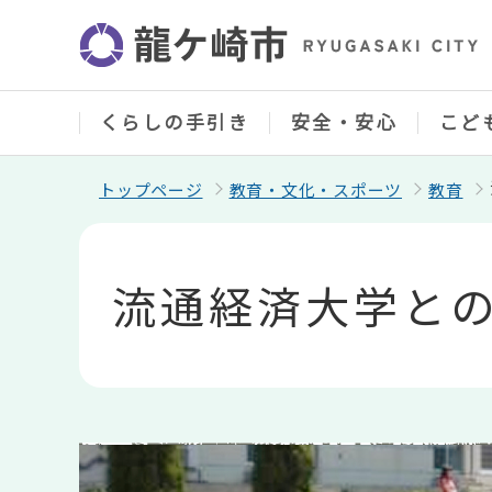
こ
の
ペ
ー
ジ
の
くらしの手引き
安全・安心
こど
先
頭
で
トップページ
教育・文化・スポーツ
教育
す
本
文
こ
流通経済大学と
こ
か
ら