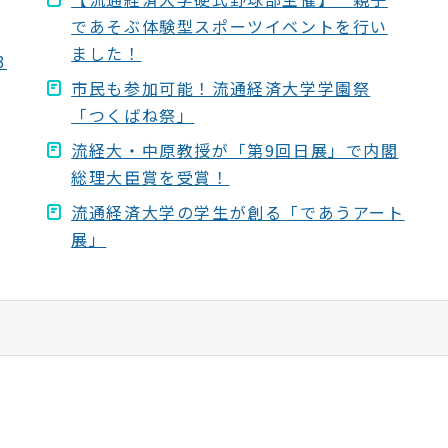
であそぶ体験型スポーツイベントを行い
ました！
3
市民も参加可能！流通経済大学学園祭
「つくばね祭」
流経大・中原教授が「第9回日展」で内閣
総理大臣賞を受賞！
流通経済大学の学生が創る「であうアート
展」