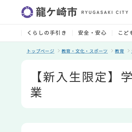
こ
の
ペ
ー
ジ
の
くらしの手引き
安全・安心
こど
先
頭
で
トップページ
教育・文化・スポーツ
教育
す
本
文
【新入生限定】
こ
こ
か
業
ら