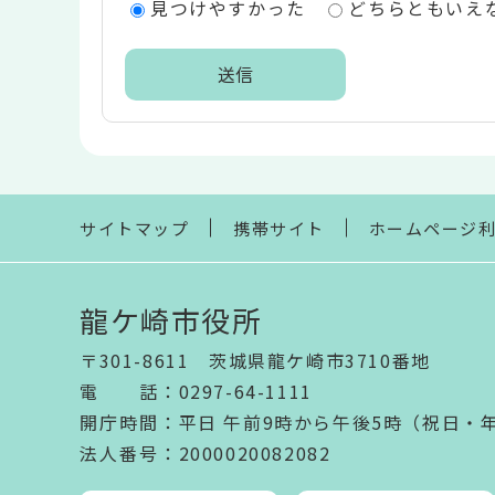
見つけやすかった
どちらともいえ
リ
ア
本
文
こ
こ
ま
サイトマップ
携帯サイト
ホームページ
で
龍ケ崎市役所
〒301-8611 茨城県龍ケ崎市3710番地
電話
：
0297-64-1111
開庁時間
：
平日 午前9時から午後5時（祝日・
法人番号
：2000020082082