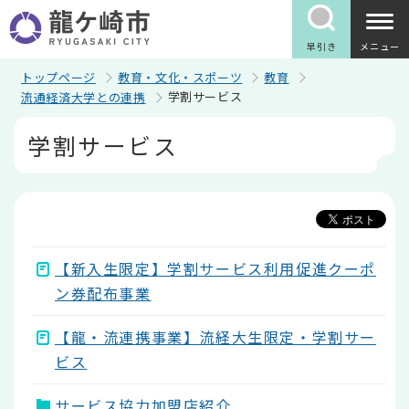
こ
の
ペ
早引き
メニュー
ー
ジ
トップページ
教育・文化・スポーツ
教育
の
学割サービス
流通経済大学との連携
先
頭
本
学割サービス
で
文
す
こ
こ
か
ら
【新入生限定】学割サービス利用促進クーポ
ン券配布事業
【龍・流連携事業】流経大生限定・学割サー
ビス
サービス協力加盟店紹介