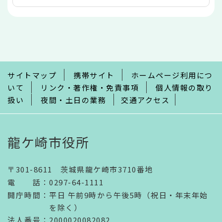
本
文
こ
こ
ま
で
サイトマップ
携帯サイト
ホームページ利用につ
いて
リンク・著作権・免責事項
個人情報の取り
扱い
夜間・土日の業務
交通アクセス
龍ケ崎市役所
〒301-8611 茨城県龍ケ崎市3710番地
電話
：
0297-64-1111
開庁時間
：
平日 午前9時から午後5時（祝日・年末年始
を除く）
法人番号
：2000020082082