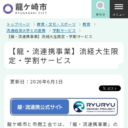
こ
の
ペ
早引き
メニュー
ー
ジ
トップページ
教育・文化・スポーツ
教育
の
流通経済大学との連携
学割サービス
先
【龍・流連携事業】流経大生限定・学割サービス
頭
で
本
【龍・流連携事業】流経大生限
す
文
こ
定・学割サービス
こ
か
ら
更新日：2026年6月1日
龍ケ崎市と市商工会では、「龍・流連携事業」の