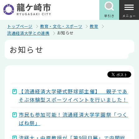
こ
の
ペ
早引き
メニュー
ー
ジ
トップページ
教育・文化・スポーツ
教育
の
お知らせ
流通経済大学との連携
先
頭
本
お知らせ
で
文
す
こ
こ
か
ら
【流通経済大学硬式野球部主催】 親子であ
そぶ体験型スポーツイベントを行いました！
市民も参加可能！流通経済大学学園祭「つく
ばね祭」
流経大・中原教授が「第9回日展」で内閣総