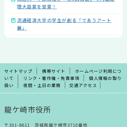
理大臣賞を受賞！
流通経済大学の学生が創る「であうアート
展」
本
文
こ
こ
ま
で
サイトマップ
携帯サイト
ホームページ利用につ
いて
リンク・著作権・免責事項
個人情報の取り
扱い
夜間・土日の業務
交通アクセス
龍ケ崎市役所
〒301-8611 茨城県龍ケ崎市3710番地