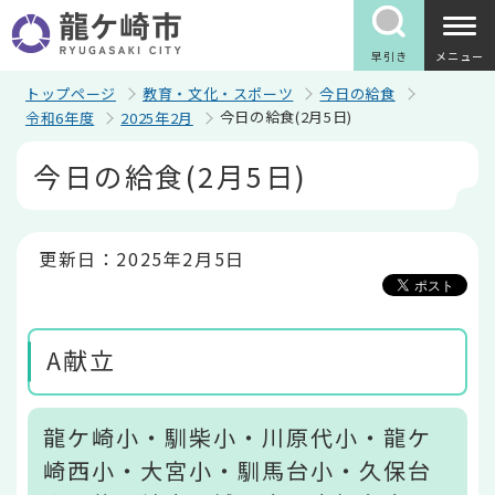
こ
の
ペ
早引き
メニュー
ー
ジ
トップページ
教育・文化・スポーツ
今日の給食
の
今日の給食(2月5日)
令和6年度
2025年2月
先
頭
本
今日の給食(2月5日)
で
文
す
こ
こ
か
ら
更新日：2025年2月5日
A献立
龍ケ崎小・馴柴小・川原代小・龍ケ
崎西小・大宮小・馴馬台小・久保台