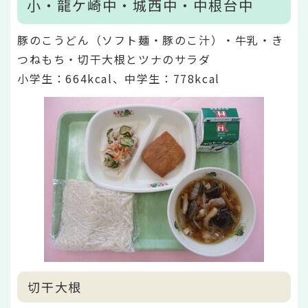
小・龍ケ崎中・城西中・中根台中
豚のこうどん（ソフト麺・豚のこ汁）・牛乳・き
つねもち・切干大根とツナのサラダ
小学生：664kcal、中学生：778kcal
切干大根