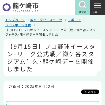
こ
の
ペ
早引き
メニュー
ー
ジ
トップページ
教育・文化・スポーツ
スポーツ
の
プロスポーツ連携
先
【9月15日】プロ野球イースタン･リーグ公式戦／鎌ケ谷スタジ
頭
アム牛久･龍ケ崎デーを開催しました
で
す
本
【9月15日】プロ野球イースタ
文
こ
ン･リーグ公式戦／鎌ケ谷スタ
こ
か
ジアム牛久･龍ケ崎デーを開催
ら
しました
更新日：2025年9月22日