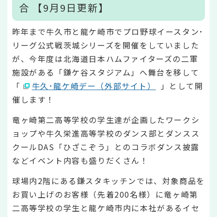
合 【9月9日更新】
昨年まで牛久市と龍ケ崎市でプロ野球イースタン･
リーグ公式戦茨城シリーズを開催をしていました
が、今年度は北海道日本ハムファイターズの二軍
施設がある「鎌ケ谷スタジアム」へ舞台を移して
「
牛久･龍ケ崎デー（外部サイト）
」として開
催します！
竜ヶ崎第二高等学校の学生達が企画したワークシ
ョップや牛久栄進高等学校のダンス部とダンスス
クールDAS「ひざこぞう」とのコラボダンス披露
などイベント内容も盛りだくさん！
球場内2階にある鎌スタキッチンでは、対象商品を
お買い上げのお客様（先着200名様）に竜ヶ崎第
二高等学校の学生と龍ケ崎市内に本社があるイセ