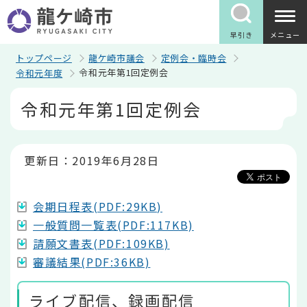
こ
の
ペ
早引き
メニュー
ー
ジ
トップページ
龍ケ崎市議会
定例会・臨時会
の
令和元年第1回定例会
令和元年度
先
頭
本
令和元年第1回定例会
で
文
す
こ
こ
か
ら
更新日：2019年6月28日
会期日程表(PDF:29KB)
一般質問一覧表(PDF:117KB)
請願文書表(PDF:109KB)
審議結果(PDF:36KB)
ライブ配信、録画配信