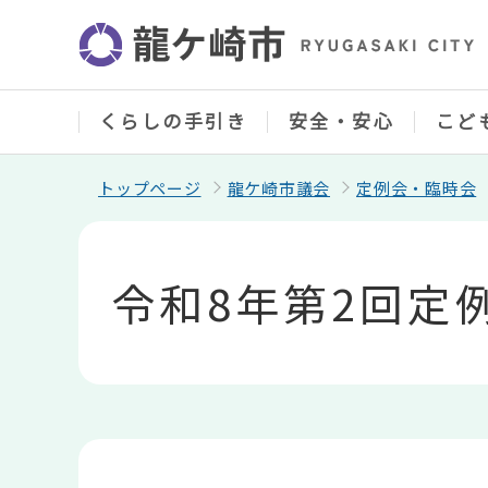
こ
の
ペ
ー
ジ
の
くらしの手引き
安全・安心
こど
先
頭
で
トップページ
龍ケ崎市議会
定例会・臨時会
す
本
文
こ
令和8年第2回定
こ
か
ら