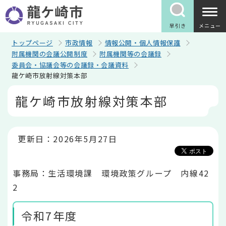
こ
の
ペ
早引き
メニュー
ー
ジ
トップページ
市政情報
情報公開・個人情報保護
の
附属機関の会議公開制度
附属機関等の会議録
先
委員会・協議会等の会議録・会議資料
頭
龍ケ崎市放射線対策本部
で
す
本
龍ケ崎市放射線対策本部
文
こ
こ
か
ら
更新日：2026年5月27日
事務局：生活環境課 環境政策グループ 内線42
2
令和7年度