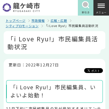
こ
の
ペ
早引き
メニュー
ー
ジ
トップページ
市政情報
広報・広聴
の
「i Love Ryu!」市民編集員活動状況
シティプロモーション
先
頭
本
「i Love Ryu!」市民編集員活
で
文
す
こ
動状況
こ
か
ら
更新日：2022年12月27日
「i Love Ryu!」市民編集員、い
よいよ始動！
11月下旬に市民編集員の方が参加するオリエンテ