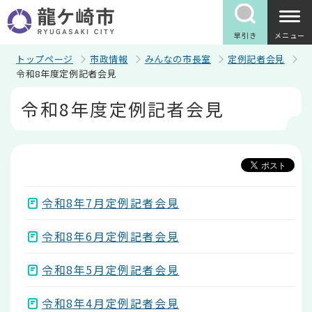
こ
の
ペ
早引き
メニュー
ー
ジ
トップページ
市政情報
みんなの市長室
定例記者会見
の
令和8年度定例記者会見
先
本
頭
令和8年度定例記者会見
文
で
こ
す
こ
か
ら
令和8年7月定例記者会見
令和8年6月定例記者会見
令和8年5月定例記者会見
令和8年4月定例記者会見