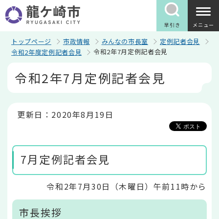
こ
の
ペ
早引き
メニュー
ー
ジ
トップページ
市政情報
みんなの市長室
定例記者会見
の
令和2年7月定例記者会見
令和2年度定例記者会見
先
頭
本
令和2年7月定例記者会見
で
文
す
こ
こ
か
ら
更新日：2020年8月19日
7月定例記者会見
令和2年7月30日（木曜日）午前11時から
市長挨拶