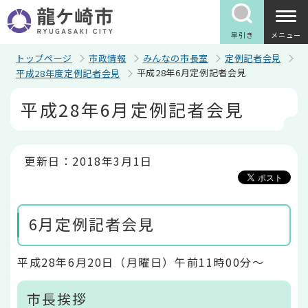
こ
の
ペ
早引き
メニュー
ー
ジ
トップページ
市政情報
みんなの市長室
定例記者会見
の
平成28年6月定例記者会見
平成28年度定例記者会見
先
頭
本
平成28年6月定例記者会見
で
文
す
こ
こ
か
ら
更新日：2018年3月1日
6月定例記者会見
平成28年6月20日（月曜日）午前11時00分～
市長挨拶