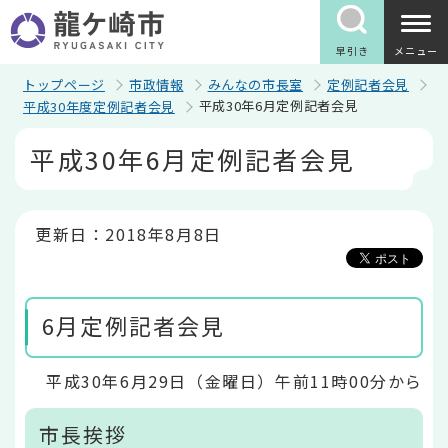
こ
の
ペ
早引き
メニュー
ー
ジ
トップページ
市政情報
みんなの市長室
定例記者会見
の
平成30年6月定例記者会見
平成30年度定例記者会見
先
頭
本
平成30年6月定例記者会見
で
文
す
こ
こ
か
ら
更新日：2018年8月8日
6月定例記者会見
平成30年6月29日（金曜日）午前11時00分から
市長挨拶