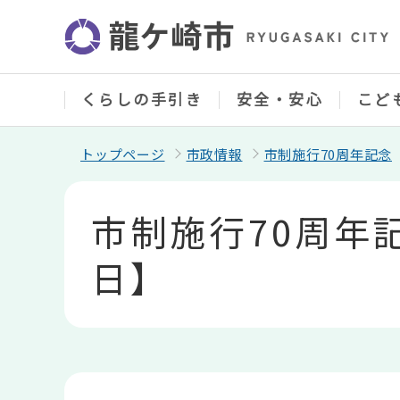
こ
の
ペ
ー
ジ
の
くらしの手引き
安全・安心
こど
先
頭
で
トップページ
市政情報
市制施行70周年記念
す
本
文
市制施行70周年
こ
こ
か
日】
ら