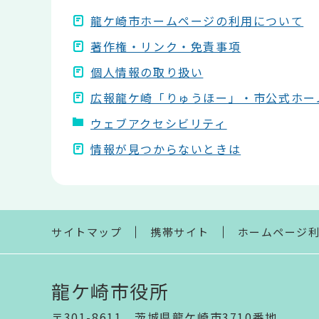
龍ケ崎市ホームページの利用について
著作権・リンク・免責事項
個人情報の取り扱い
広報龍ケ崎「りゅうほー」・市公式ホー
ウェブアクセシビリティ
情報が見つからないときは
本
文
こ
こ
ま
サイトマップ
携帯サイト
ホームページ
で
龍ケ崎市役所
〒301-8611 茨城県龍ケ崎市3710番地