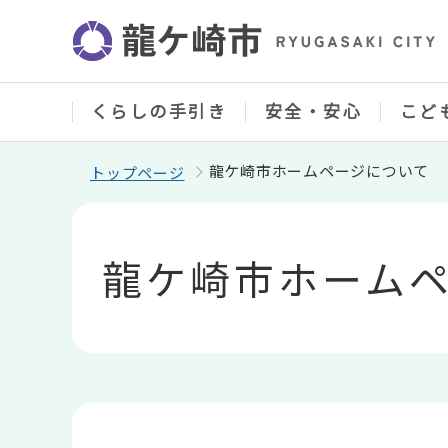
こ
の
ペ
ー
ジ
の
くらしの手引き
安全・安心
こど
先
頭
で
龍ケ崎市ホームページについて
トップページ
す
本
文
こ
龍ケ崎市ホーム
こ
か
ら