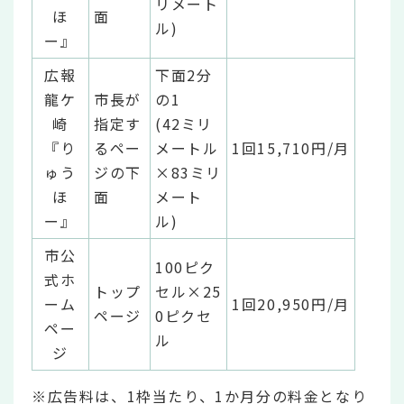
リメート
ほ
面
ル)
ー』
広報
下面2分
龍ケ
市長が
の1
崎
指定す
(42ミリ
『り
るペー
メートル
1回15,710円/月
ゅう
ジの下
×83ミリ
ほ
面
メート
ー』
ル)
市公
100ピク
式ホ
トップ
セル×25
ーム
1回20,950円/月
ページ
0ピクセ
ペー
ル
ジ
※広告料は、1枠当たり、1か月分の料金となり