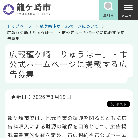
こ
の
ペ
早引き
メニュー
ー
ジ
トップページ
龍ケ崎市ホームページについて
の
広報龍ケ崎「りゅうほー」・市公式ホームページに掲載する広
先
告募集
頭
で
本
広報龍ケ崎「りゅうほー」・市
す
文
こ
公式ホームページに掲載する広
こ
か
告募集
ら
更新日：2026年3月19日
龍ケ崎市では、地元産業の振興を図るとともに広
告料収入による財源の確保を目的として、広告掲
載事業実施要綱を定め、市広報紙や市公式ホーム